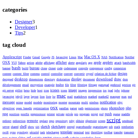
categories
Designer
3
Developer
1
Tips
2
tag cloud
Applescript
Mac OS X
Finder
Gmail
Google
JS
Javascript
Linux
Mac
NAS
Notification
Notifier
OSX
afficher
apple
appletv
YUI
Yahoo
action
adobe
affichage
alerte
angularjs
app
attach
bandwidth
bash
bureau
banner
build
clone
cloner
code
coderunner
compile
compressor
config
connexion
design
content
content_filter
contenu
control
controller
convert
convertir
crypté
création de fichier
desktop
download
display
draw
designed
dimensions
directory
diskstation
document
dsm
développement
email
encryption
example
fenêtre
file
filter
filtering
filtrage
gamepad
geektool
gestion
git
icones
image
git server
gitlist
hexo
hide
host
icon
icons
images
impression
ios
ipad
ipfw
iphone
mac
javascript
jekyll
layer
layout
lion
liste
lsr
mail
markdown
marked
marked2
masquer
max
md
message
notification
mime
model
modele
monitoring
monter
mountain
multi
nimbus
objc
osx
photoshop
php
objectivec
open_basedir
optimization
parallax
parser
path
permissions
photo
png
push
position
postfix
preprocessor
printer
private
privée
pro
program
projet
psd
queue
readdle
script
remote
redirect
redirection
replace
repo
repository
ruby
réduire
répertoire
screen
sendmail
shell
sketch
sketchapp
server
shared
show
siri
smtpd
sparcebundle
sparseimage
ssh
stack
steelseries
template
swift
syno
synology
sécurité
task
telecharger
terminal
text
throttling
toolbar
transfer
transmit
url
vector
web
tvos
twitter
tâches
variable
vitesse
website
wunderlist
écran