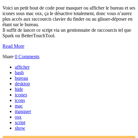
Voici un petit bout de code pour masquer ou afficher le bureau et ses
icones sous mac osx, ça le désactive totalement, donc vous n’aurez
plus accès aux raccourcis clavier du finder ou au glisser-déposer en
étant sur le bureau.
Il suffit de lancer ce script via un gestionnaire de raccourcis tel que
Spark ou BetterTouchTool.
Read More
Share
0 Comments
afficher
bash
bureau
desktop
hide
icones
icons
mac
masquer
osx
script
show