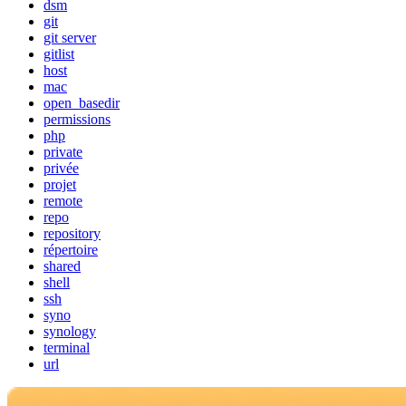
dsm
git
git server
gitlist
host
mac
open_basedir
permissions
php
private
privée
projet
remote
repo
repository
répertoire
shared
shell
ssh
syno
synology
terminal
url