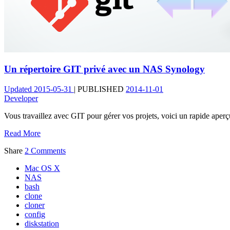
Un répertoire GIT privé avec un NAS Synology
Updated
2015-05-31
|
PUBLISHED
2014-11-01
Developer
Vous travaillez avec GIT pour gérer vos projets, voici un rapide aperç
Read More
Share
2 Comments
Mac OS X
NAS
bash
clone
cloner
config
diskstation